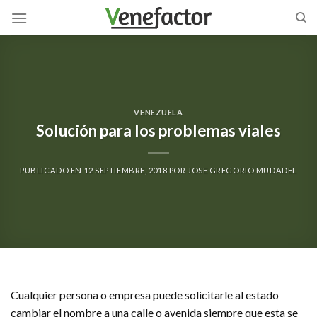
Skip
to
content
VENEZUELA
Solución para los problemas viales
PUBLICADO EN
12 SEPTIEMBRE, 2018
POR
JOSE GREGORIO MUDADEL
Cualquier persona o empresa puede solicitarle al estado
cambiar el nombre a una calle o avenida siempre que esta se